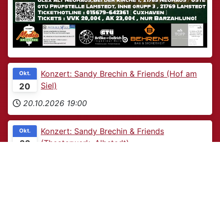
Konzert: Sandy Brechin & Friends (Hof am
Okt.
Siel)
20
20.10.2026
19:00
Konzert: Sandy Brechin & Friends
Okt.
(Theaterwerk, Albstedt)
22
Theaterwerk Albstedt
22.10.2026
19:00
Konzert: Sandy Brechin & Friends
Okt.
(Musikcafé Schnapp, Cuxhaven)
23