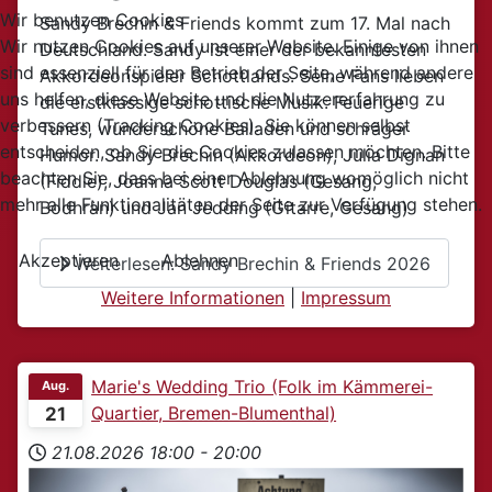
Wir benutzen Cookies
Sandy Brechin & Friends kommt zum 17. Mal nach
Wir nutzen Cookies auf unserer Website. Einige von ihnen
Deutschland. Sandy ist einer der bekanntesten
sind essenziell für den Betrieb der Seite, während andere
Akkordeonspieler Schottlands. Seine Fans lieben
uns helfen, diese Website und die Nutzererfahrung zu
die erstklassige schottische Musik: Feuerige
verbessern (Tracking Cookies). Sie können selbst
Tunes, wunderschöne Balladen und schräger
entscheiden, ob Sie die Cookies zulassen möchten. Bitte
Humor. Sandy Brechin (Akkordeon), Julia Dignan
beachten Sie, dass bei einer Ablehnung womöglich nicht
(Fiddle), Joanna Scott Douglas (Gesang,
mehr alle Funktionalitäten der Seite zur Verfügung stehen.
Bodhràn) und Jan Jedding (Gitarre, Gesang)
Akzeptieren
Ablehnen
Weiterlesen: Sandy Brechin & Friends 2026
Weitere Informationen
|
Impressum
Marie's Wedding Trio (Folk im Kämmerei-
Aug.
Quartier, Bremen-Blumenthal)
21
21.08.2026
18:00
-
20:00